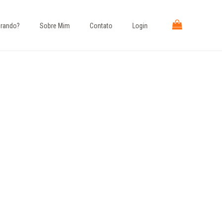
rando?​
Sobre Mim
Contato
Login