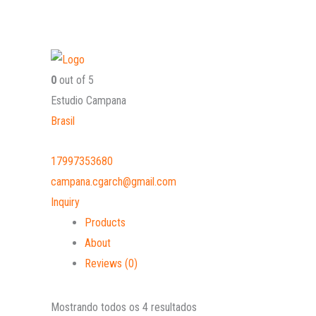
0
out of 5
Estudio Campana
Brasil
17997353680
campana.cgarch@gmail.com
Inquiry
Products
About
Reviews (
0
)
Mostrando todos os 4 resultados