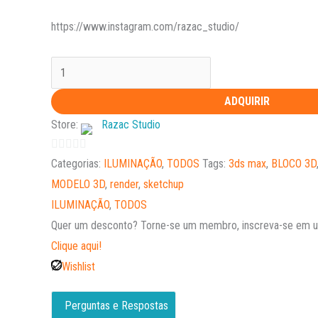
https://www.instagram.com/razac_studio/
ADQUIRIR
Store:
Razac Studio
0
Categorias:
ILUMINAÇÃO
,
TODOS
Tags:
3ds max
,
BLOCO 3D
out
MODELO 3D
,
render
,
sketchup
of
ILUMINAÇÃO
,
TODOS
5
Quer um desconto?
Torne-se um membro, inscreva-se em um
Clique aqui!
Wishlist
Perguntas e Respostas