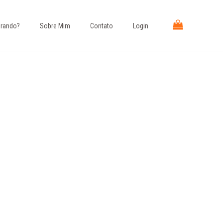
rando?​
Sobre Mim
Contato
Login