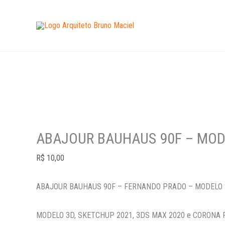
Ir
ABAJOUR
para
BAUHAUS
o
90F
conteúdo
-
MODELO
3D
quantidade
ABAJOUR BAUHAUS 90F – MOD
R$
10,00
ABAJOUR BAUHAUS 90F – FERNANDO PRADO – MODELO
MODELO 3D, SKETCHUP 2021, 3DS MAX 2020 e CORONA