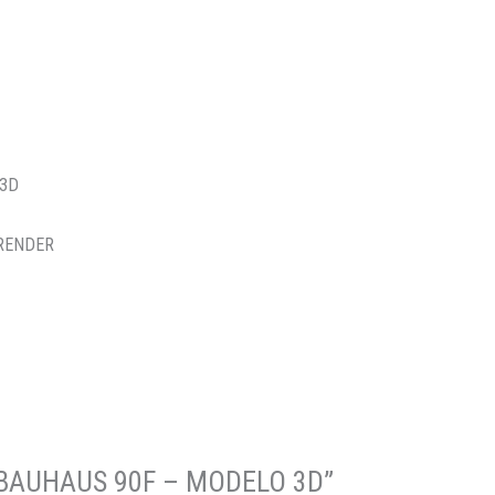
 3D
 RENDER
UR BAUHAUS 90F – MODELO 3D”