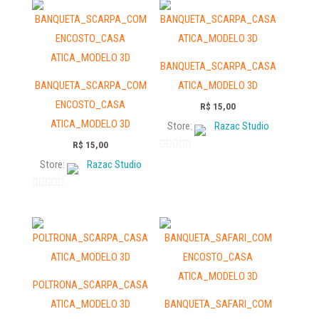
of
of
5
5
BANQUETA_SCARPA_CASA
BANQUETA_SCARPA_COM
ATICA_MODELO 3D
ENCOSTO_CASA
R$
15,00
ATICA_MODELO 3D
Store:
Razac Studio
R$
15,00
0
Store:
Razac Studio
out
of
0
5
out
of
5
POLTRONA_SCARPA_CASA
ATICA_MODELO 3D
BANQUETA_SAFARI_COM