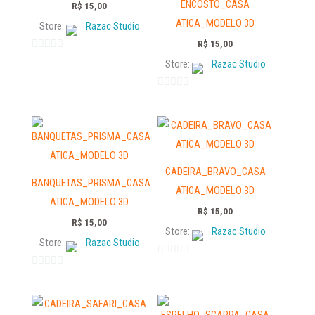
ENCOSTO_CASA
R$
15,00
ATICA_MODELO 3D
Store:
Razac Studio
R$
15,00
0
Store:
Razac Studio
out
of
0
5
out
of
5
CADEIRA_BRAVO_CASA
BANQUETAS_PRISMA_CASA
ATICA_MODELO 3D
ATICA_MODELO 3D
R$
15,00
R$
15,00
Store:
Razac Studio
Store:
Razac Studio
0
0
out
out
of
of
5