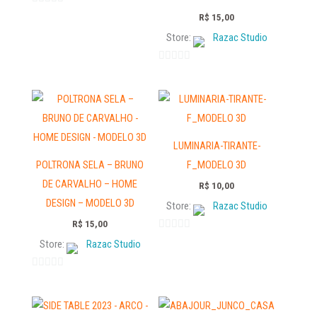
0
R$
15,00
out
Store:
Razac Studio
of
5
0
out
of
5
LUMINARIA-TIRANTE-
POLTRONA SELA – BRUNO
F_MODELO 3D
DE CARVALHO – HOME
R$
10,00
DESIGN – MODELO 3D
Store:
Razac Studio
R$
15,00
0
Store:
Razac Studio
out
of
0
5
out
of