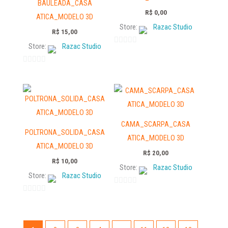
BAULEADA_CASA
R$
0,00
ATICA_MODELO 3D
Store:
Razac Studio
R$
15,00
Store:
Razac Studio
0
out
0
of
out
5
of
5
CAMA_SCARPA_CASA
POLTRONA_SOLIDA_CASA
ATICA_MODELO 3D
ATICA_MODELO 3D
R$
20,00
R$
10,00
Store:
Razac Studio
Store:
Razac Studio
0
0
out
out
of
of
5