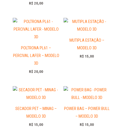
R$
20,00
MUTIPLA ESTAÇÃO –
POLTRONA PL61 –
MODELO 3D
PERCIVAL LAFER – MODELO
R$
15,00
3D
R$
20,00
SECADOR PET – MINAG –
POWER BAG – POWER BULL
MODELO 3D
– MODELO 3D
R$
15,00
R$
15,00