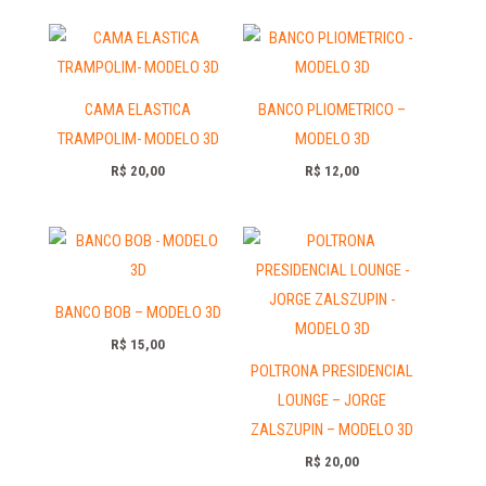
CAMA ELASTICA
BANCO PLIOMETRICO –
TRAMPOLIM- MODELO 3D
MODELO 3D
R$
20,00
R$
12,00
BANCO BOB – MODELO 3D
R$
15,00
POLTRONA PRESIDENCIAL
LOUNGE – JORGE
ZALSZUPIN – MODELO 3D
R$
20,00