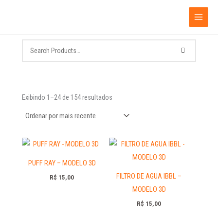
Ir
para
o
conteúdo
Classificado
por
Exibindo 1–24 de 154 resultados
mais
recente
PUFF RAY – MODELO 3D
FILTRO DE AGUA IBBL –
R$
15,00
MODELO 3D
R$
15,00