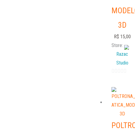
MODEL
3D
R$
15,00
Store:
Razac
Studio
0
out
of
5
POLTR