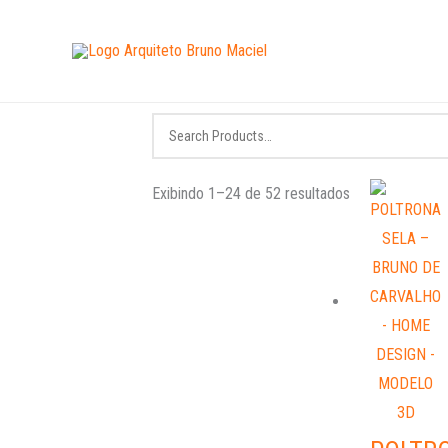
Ir
para
o
conteúdo
Classificado
Exibindo 1–24 de 52 resultados
por
mais
recente