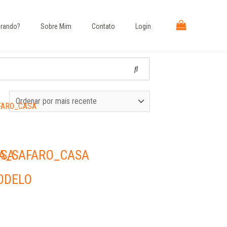
rando?​
Sobre Mim
Contato
Login
ASA
A_SAFARO_CASA
ODELO