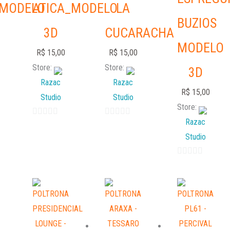
_MODELO
ATICA_MODELO
LA
BUZIOS
3D
CUCARACHA
MODELO
R$
15,00
R$
15,00
Store:
Store:
3D
Razac
Razac
R$
15,00
Studio
Studio
Store:
Razac
0
0
out
out
Studio
of
of
5
5
0
out
of
5