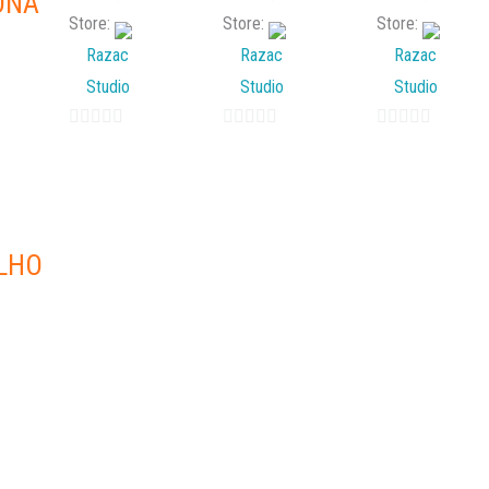
ONA
Store:
Store:
Store:
Razac
Razac
Razac
Studio
Studio
Studio
0
0
0
out
out
out
of
of
of
5
5
5
LHO
N