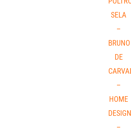
POLTR
SELA
–
BRUNO
DE
CARVA
–
HOME
DESIG
–