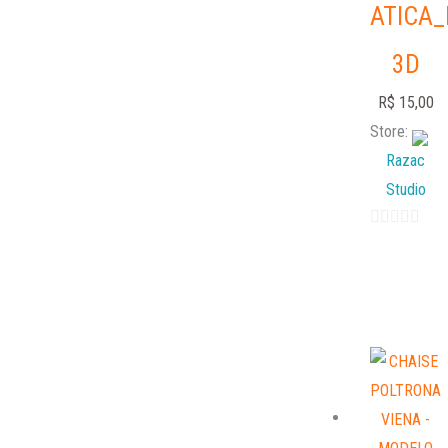
ATICA
3D
R$
15,00
Store:
Razac
Studio
0
out
of
5