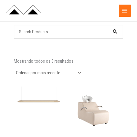
Ir
para
o
conteúdo
Classificado
por
Mostrando todos os 3 resultados
mais
recente