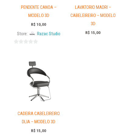
PENDENTE CANOA –
LAVATORIO MADRI –
MODELO 3D
CABELEIREIRO – MODELO
3D
R$
10,00
R$
15,00
Store:
Razac Studio
0
out
of
5
CADEIRA CABELEIREIRO
DLIA – MODELO 3D
R$
15,00