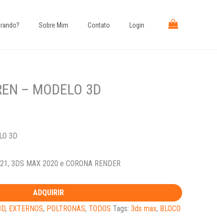
rando?​
Sobre Mim
Contato
Login
REN – MODELO 3D
LO 3D
21, 3DS MAX 2020 e CORONA RENDER
ADQUIRIR
3D
,
EXTERNOS
,
POLTRONAS
,
TODOS
Tags:
3ds max
,
BLOCO