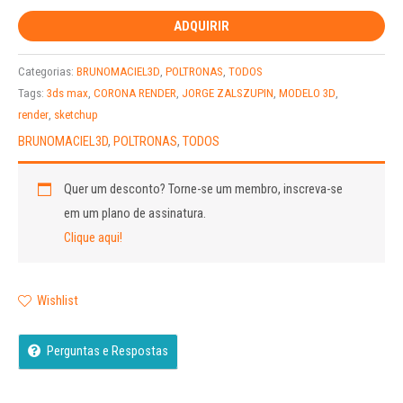
ADQUIRIR
Categorias:
BRUNOMACIEL3D
,
POLTRONAS
,
TODOS
Tags:
3ds max
,
CORONA RENDER
,
JORGE ZALSZUPIN
,
MODELO 3D
,
render
,
sketchup
BRUNOMACIEL3D
,
POLTRONAS
,
TODOS
Quer um desconto?
Torne-se um membro, inscreva-se
em um plano de assinatura.
Clique aqui!
Wishlist
Perguntas e Respostas