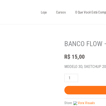
Loja
Cursos
O Que Você Está Comp
BANCO FLOW 
BANCO
FLOW
R$
15,00
-
MODELO
MODELO 3D, SKETCHUP 20
3D
quantidade
Store:
Vora Visuals