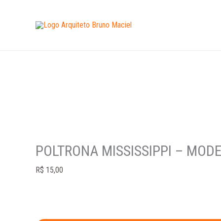
Ir
POLTRONA
para
MISSISSIPPI
o
-
conteúdo
MODELO
3D
quantidade
POLTRONA MISSISSIPPI – MOD
R$
15,00