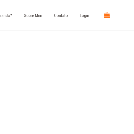
rando?​
Sobre Mim
Contato
Login