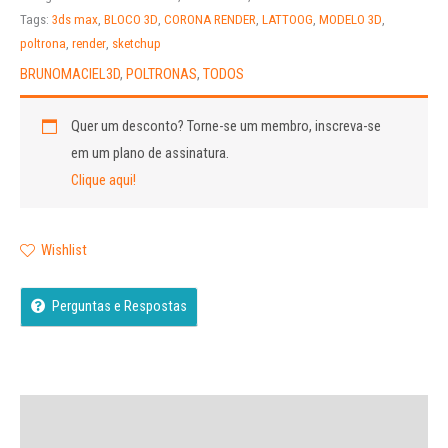
Tags:
3ds max
,
BLOCO 3D
,
CORONA RENDER
,
LATTOOG
,
MODELO 3D
,
poltrona
,
render
,
sketchup
BRUNOMACIEL3D
,
POLTRONAS
,
TODOS
Quer um desconto?
Torne-se um membro, inscreva-se
em um plano de assinatura.
Clique aqui!
Wishlist
Perguntas e Respostas
Descrição