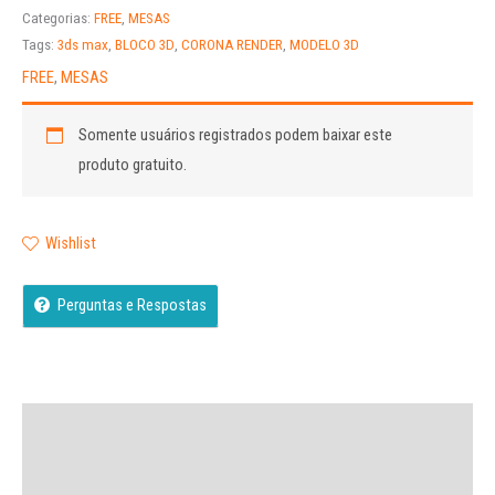
Categorias:
FREE
,
MESAS
Tags:
3ds max
,
BLOCO 3D
,
CORONA RENDER
,
MODELO 3D
FREE
,
MESAS
Somente usuários registrados podem baixar este
produto gratuito.
Wishlist
Perguntas e Respostas
Descrição
Avaliações (0)