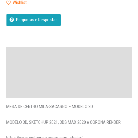
Wishlist
Perguntas e Respostas
Descrição
Avaliações (0)
More Offers
Perguntas
MESA DE CENTRO MILA-SACARRO – MODELO 3D
MODELO 3D, SKETCHUP 2021, 3DS MAX 2020 e CORONA RENDER
https://www.instagram.com/razac_studio/