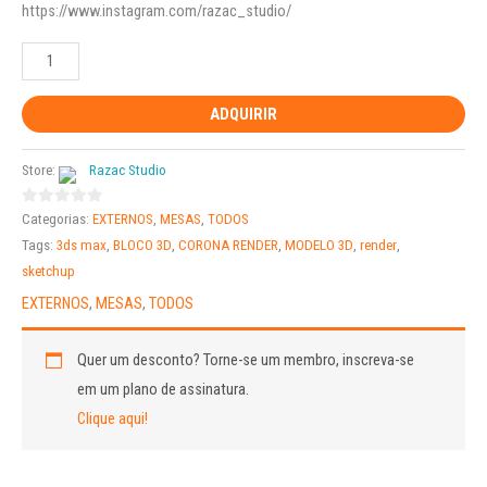
https://www.instagram.com/razac_studio/
ADQUIRIR
Store:
Razac Studio
0
Categorias:
EXTERNOS
,
MESAS
,
TODOS
out
Tags:
3ds max
,
BLOCO 3D
,
CORONA RENDER
,
MODELO 3D
,
render
,
of
sketchup
5
EXTERNOS
,
MESAS
,
TODOS
Quer um desconto?
Torne-se um membro, inscreva-se
em um plano de assinatura.
Clique aqui!