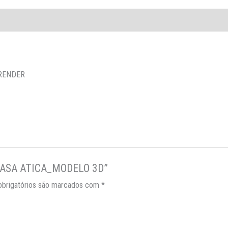
s
 RENDER
A_CASA ATICA_MODELO 3D”
brigatórios são marcados com
*