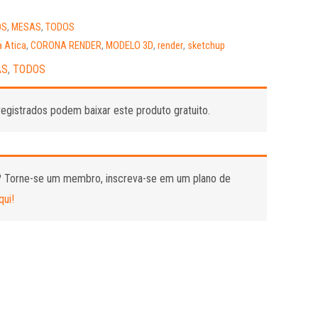
OS
,
MESAS
,
TODOS
 Atica
,
CORONA RENDER
,
MODELO 3D
,
render
,
sketchup
AS
,
TODOS
egistrados podem baixar este produto gratuito.
?
Torne-se um membro, inscreva-se em um plano de
qui!