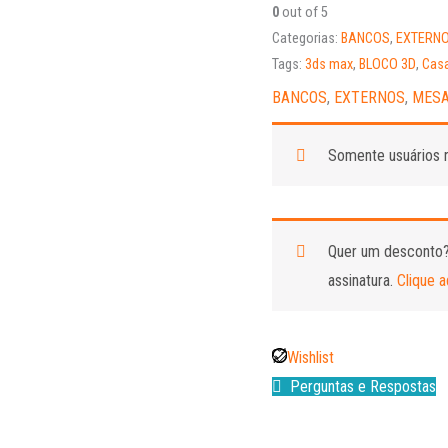
0
out of 5
Categorias:
BANCOS
,
EXTERN
Tags:
3ds max
,
BLOCO 3D
,
Casa
BANCOS
,
EXTERNOS
,
MES
Somente usuários r
Quer um desconto
assinatura.
Clique a
Wishlist
Perguntas e Respostas