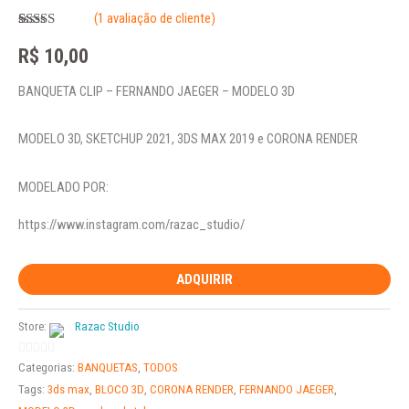
(
1
avaliação de cliente)
Avaliado
1
como
5.00
R$
10,00
de 5, com
baseado em
avaliação de
BANQUETA CLIP – FERNANDO JAEGER – MODELO 3D
cliente
MODELO 3D, SKETCHUP 2021, 3DS MAX 2019 e CORONA RENDER
MODELADO POR:
https://www.instagram.com/razac_studio/
ADQUIRIR
Store:
Razac Studio
0
Categorias:
BANQUETAS
,
TODOS
out
Tags:
3ds max
,
BLOCO 3D
,
CORONA RENDER
,
FERNANDO JAEGER
,
of