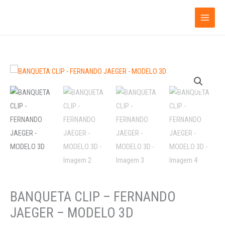
Ir
para
o
conteúdo
BANQUETA
CLIP
-
FERNANDO
JAEGER
-
MODELO
3D
quantidade
BANQUETA CLIP – FERNANDO
JAEGER – MODELO 3D