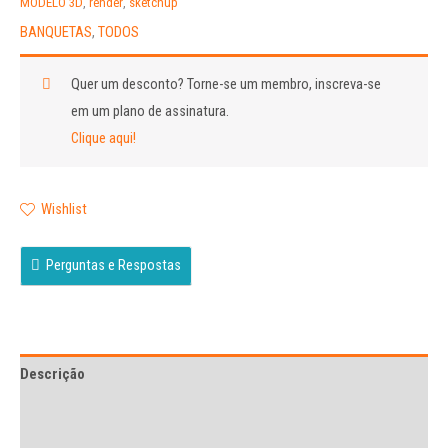
MODELO 3D
,
render
,
sketchup
5
BANQUETAS
,
TODOS
Quer um desconto?
Torne-se um membro, inscreva-se
em um plano de assinatura.
Clique aqui!
Wishlist
Perguntas e Respostas
Descrição
Avaliações (1)