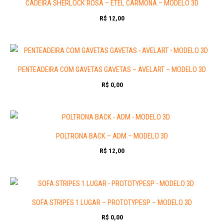
CADEIRA SHERLOCK ROSA – ETEL CARMONA – MODELO 3D
R$
12,00
PENTEADEIRA COM GAVETAS GAVETAS – AVELART – MODELO 3D
R$
0,00
POLTRONA BACK – ADM – MODELO 3D
R$
12,00
SOFA STRIPES 1 LUGAR – PROTOTYPESP – MODELO 3D
R$
0,00