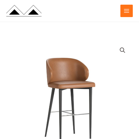
Ir
para
o
conteúdo
BANQUETA
SOUL
ESCAL
-
MODELO
3D
quantidade