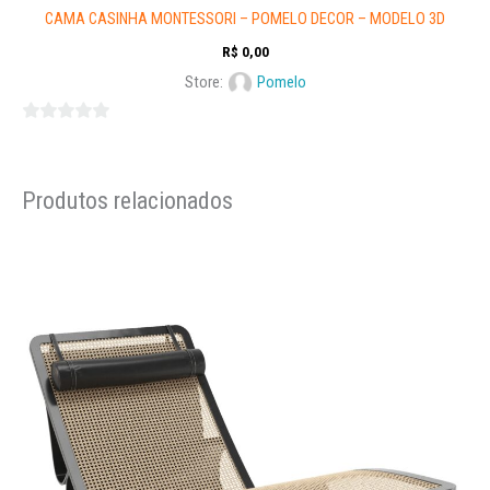
CAMA CASINHA MONTESSORI – POMELO DECOR – MODELO 3D
R$
0,00
Store:
Pomelo
0
out
of
Produtos relacionados
5