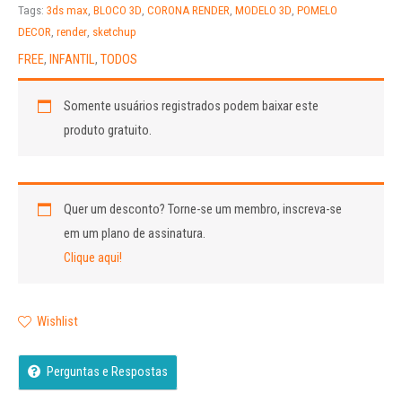
out
Tags:
3ds max
,
BLOCO 3D
,
CORONA RENDER
,
MODELO 3D
,
POMELO
of
DECOR
,
render
,
sketchup
5
FREE
,
INFANTIL
,
TODOS
Somente usuários registrados podem baixar este
produto gratuito.
Quer um desconto?
Torne-se um membro, inscreva-se
em um plano de assinatura.
Clique aqui!
Wishlist
Perguntas e Respostas