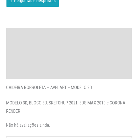
Perguntas e Respostas
Descrição
Avaliações (0)
More Offers
Perguntas
CAIDEIRA BORBOLETA – AVELART – MODELO 3D
MODELO 3D, BLOCO 3D, SKETCHUP 2021, 3DS MAX 2019 e CORONA
RENDER
Não há avaliações ainda.