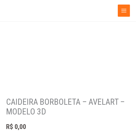
Ir
para
o
conteúdo
CAIDEIRA BORBOLETA – AVELART –
MODELO 3D
R$
0,00