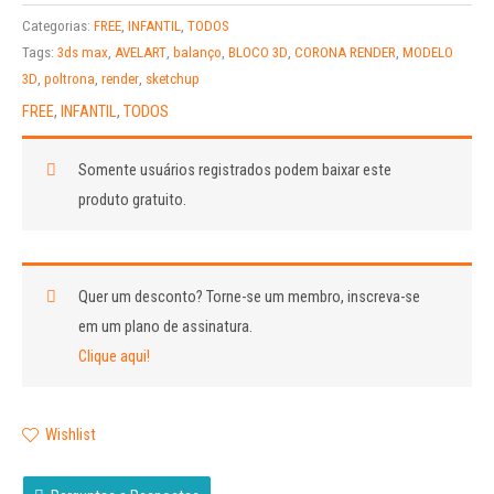
Categorias:
FREE
,
INFANTIL
,
TODOS
Tags:
3ds max
,
AVELART
,
balanço
,
BLOCO 3D
,
CORONA RENDER
,
MODELO
3D
,
poltrona
,
render
,
sketchup
FREE
,
INFANTIL
,
TODOS
Somente usuários registrados podem baixar este
produto gratuito.
Quer um desconto?
Torne-se um membro, inscreva-se
em um plano de assinatura.
Clique aqui!
Wishlist