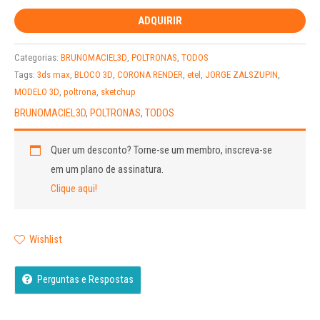
ADQUIRIR
Categorias:
BRUNOMACIEL3D
,
POLTRONAS
,
TODOS
Tags:
3ds max
,
BLOCO 3D
,
CORONA RENDER
,
etel
,
JORGE ZALSZUPIN
,
MODELO 3D
,
poltrona
,
sketchup
BRUNOMACIEL3D
,
POLTRONAS
,
TODOS
Quer um desconto?
Torne-se um membro, inscreva-se
em um plano de assinatura.
Clique aqui!
Wishlist
Perguntas e Respostas