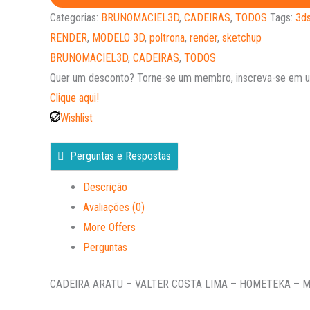
Categorias:
BRUNOMACIEL3D
,
CADEIRAS
,
TODOS
Tags:
3d
RENDER
,
MODELO 3D
,
poltrona
,
render
,
sketchup
BRUNOMACIEL3D
,
CADEIRAS
,
TODOS
Quer um desconto?
Torne-se um membro, inscreva-se em um
Clique aqui!
Wishlist
Perguntas e Respostas
Descrição
Avaliações (0)
More Offers
Perguntas
CADEIRA ARATU – VALTER COSTA LIMA – HOMETEKA – 