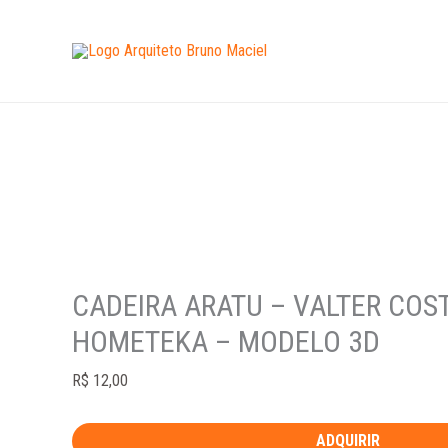
Ir
CADEIRA
para
ARATU
o
-
conteúdo
VALTER
COSTA
LIMA
-
HOMETEKA
-
MODELO
CADEIRA ARATU – VALTER COST
3D
quantidade
HOMETEKA – MODELO 3D
R$
12,00
ADQUIRIR