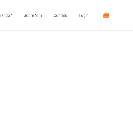
rando?​
Sobre Mim
Contato
Login