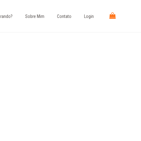
rando?​
Sobre Mim
Contato
Login