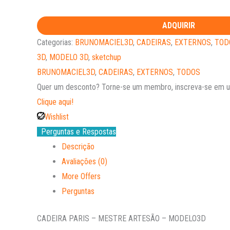
ADQUIRIR
Categorias:
BRUNOMACIEL3D
,
CADEIRAS
,
EXTERNOS
,
TOD
3D
,
MODELO 3D
,
sketchup
BRUNOMACIEL3D
,
CADEIRAS
,
EXTERNOS
,
TODOS
Quer um desconto?
Torne-se um membro, inscreva-se em um
Clique aqui!
Wishlist
Perguntas e Respostas
Descrição
Avaliações (0)
More Offers
Perguntas
CADEIRA PARIS – MESTRE ARTESÃO – MODELO3D