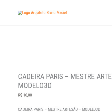
Ir
CADEIRA
para
PARIS
o
-
conteúdo
MESTRE
ARTESÃO
-
MODELO3D
quantidade
CADEIRA PARIS – MESTRE ART
MODELO3D
R$
10,00
CADEIRA PARIS – MESTRE ARTESÃO – MODELO3D