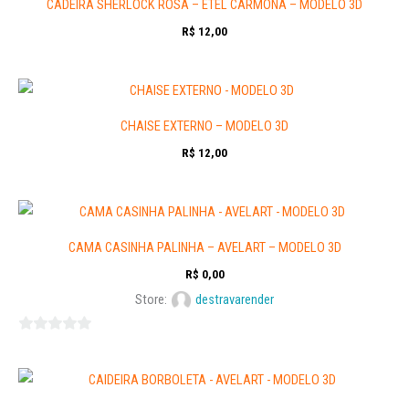
CADEIRA SHERLOCK ROSA – ETEL CARMONA – MODELO 3D
R$
12,00
CHAISE EXTERNO – MODELO 3D
R$
12,00
CAMA CASINHA PALINHA – AVELART – MODELO 3D
R$
0,00
Store:
destravarender
0
out
of
5