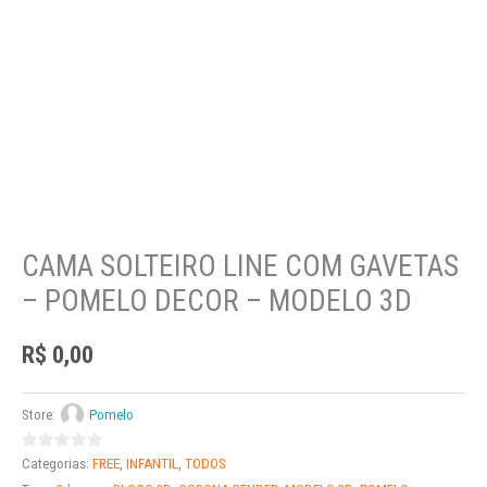
CAMA SOLTEIRO LINE COM GAVETAS
– POMELO DECOR – MODELO 3D
R$
0,00
Store:
Pomelo
0
Categorias:
FREE
,
INFANTIL
,
TODOS
out