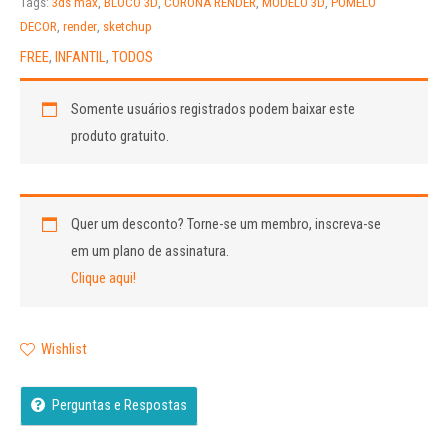
Tags:
3ds max
,
BLOCO 3D
,
CORONA RENDER
,
MODELO 3D
,
POMELO
of
DECOR
,
render
,
sketchup
5
FREE
,
INFANTIL
,
TODOS
Somente usuários registrados podem baixar este
produto gratuito.
Quer um desconto?
Torne-se um membro, inscreva-se
em um plano de assinatura.
Clique aqui!
Wishlist
Perguntas e Respostas