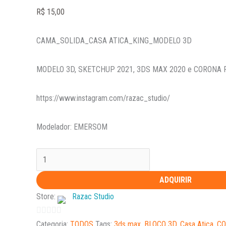
R$
15,00
CAMA_SOLIDA_CASA ATICA_KING_MODELO 3D
MODELO 3D, SKETCHUP 2021, 3DS MAX 2020 e CORONA
https://www.instagram.com/razac_studio/
Modelador: EMERSOM
ADQUIRIR
Store:
Razac Studio
0
Categoria:
TODOS
Tags:
3ds max
,
BLOCO 3D
,
Casa Atica
,
CO