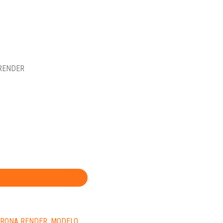
 RENDER
RONA RENDER
,
MODELO