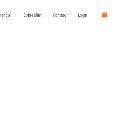
rando?​
Sobre Mim
Contato
Login