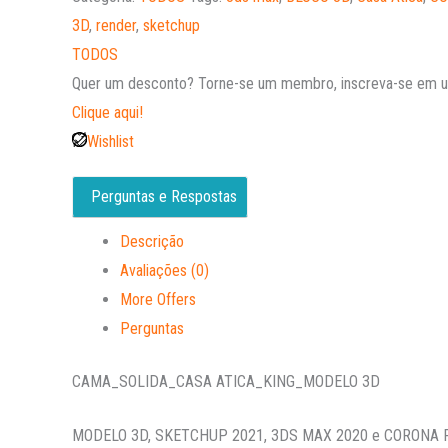
out
3D
,
render
,
sketchup
of
TODOS
5
Quer um desconto?
Torne-se um membro, inscreva-se em um
Clique aqui!
Wishlist
Perguntas e Respostas
Descrição
Avaliações (0)
More Offers
Perguntas
CAMA_SOLIDA_CASA ATICA_KING_MODELO 3D
MODELO 3D, SKETCHUP 2021, 3DS MAX 2020 e CORONA