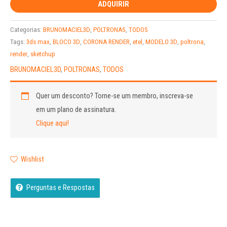
ADQUIRIR
Categorias:
BRUNOMACIEL3D
,
POLTRONAS
,
TODOS
Tags:
3ds max
,
BLOCO 3D
,
CORONA RENDER
,
etel
,
MODELO 3D
,
poltrona
,
render
,
sketchup
BRUNOMACIEL3D
,
POLTRONAS
,
TODOS
Quer um desconto?
Torne-se um membro, inscreva-se
em um plano de assinatura.
Clique aqui!
Wishlist
Perguntas e Respostas