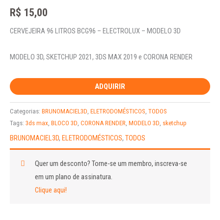
R$
15,00
CERVEJEIRA 96 LITROS BCG96 – ELECTROLUX – MODELO 3D
MODELO 3D, SKETCHUP 2021, 3DS MAX 2019 e CORONA RENDER
ADQUIRIR
Categorias:
BRUNOMACIEL3D
,
ELETRODOMÉSTICOS
,
TODOS
Tags:
3ds max
,
BLOCO 3D
,
CORONA RENDER
,
MODELO 3D
,
sketchup
BRUNOMACIEL3D
,
ELETRODOMÉSTICOS
,
TODOS
Quer um desconto?
Torne-se um membro, inscreva-se
em um plano de assinatura.
Clique aqui!