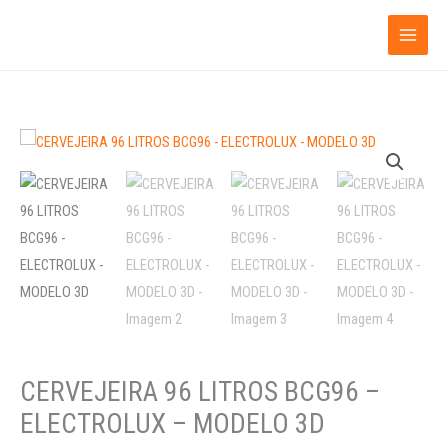
Ir
para
o
conteúdo
CERVEJEIRA
96
LITROS
BCG96
-
ELECTROLUX
-
MODELO
3D
quantidade
CERVEJEIRA 96 LITROS BCG96 –
ELECTROLUX – MODELO 3D