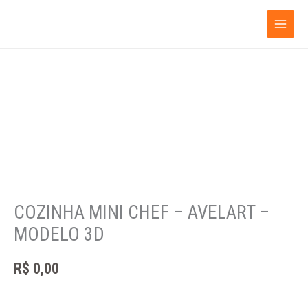
Ir
para
o
conteúdo
COZINHA MINI CHEF – AVELART –
MODELO 3D
R$
0,00