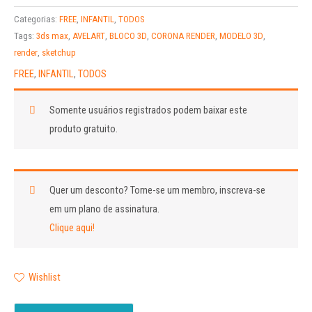
Categorias:
FREE
,
INFANTIL
,
TODOS
Tags:
3ds max
,
AVELART
,
BLOCO 3D
,
CORONA RENDER
,
MODELO 3D
,
render
,
sketchup
FREE
,
INFANTIL
,
TODOS
Somente usuários registrados podem baixar este
produto gratuito.
Quer um desconto?
Torne-se um membro, inscreva-se
em um plano de assinatura.
Clique aqui!
Wishlist