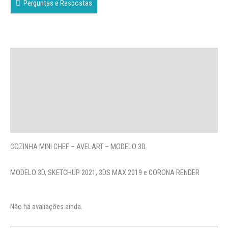
Perguntas e Respostas
Descrição
Avaliações (0)
More Offers
Perguntas
COZINHA MINI CHEF – AVELART – MODELO 3D
MODELO 3D, SKETCHUP 2021, 3DS MAX 2019 e CORONA RENDER
Não há avaliações ainda.