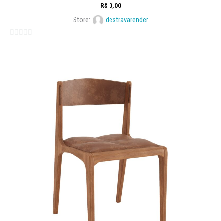
R$
0,00
Store:
destravarender
0
out
of
5