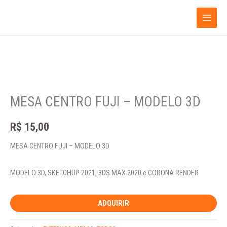
Ir
para
o
conteúdo
MESA
CENTRO
MESA CENTRO FUJI – MODELO 3D
FUJI
-
R$
15,00
MODELO
3D
MESA CENTRO FUJI – MODELO 3D
quantidade
MODELO 3D, SKETCHUP 2021, 3DS MAX 2020 e CORONA RENDER
ADQUIRIR