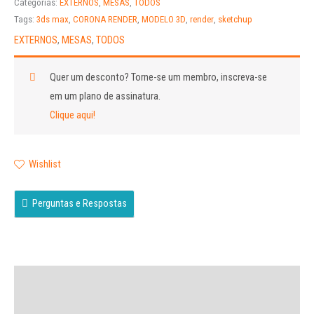
Categorias:
EXTERNOS
,
MESAS
,
TODOS
Tags:
3ds max
,
CORONA RENDER
,
MODELO 3D
,
render
,
sketchup
EXTERNOS
,
MESAS
,
TODOS
Quer um desconto?
Torne-se um membro, inscreva-se
em um plano de assinatura.
Clique aqui!
Wishlist
Perguntas e Respostas
Descrição
Avaliações (0)