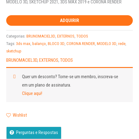
avaliação de
MODELO 3D, SKETCHUP 2021, 3DS MAX 2019 e CORONA RENDER
cliente
ADQUIRIR
Categorias:
BRUNOMACIEL3D
,
EXTERNOS
,
TODOS
Tags:
3ds max
,
balanço
,
BLOCO 3D
,
CORONA RENDER
,
MODELO 3D
,
rede
,
sketchup
BRUNOMACIEL3D
,
EXTERNOS
,
TODOS
Quer um desconto?
Torne-se um membro, inscreva-se
em um plano de assinatura.
Clique aqui!
Wishlist
Perguntas e Respostas