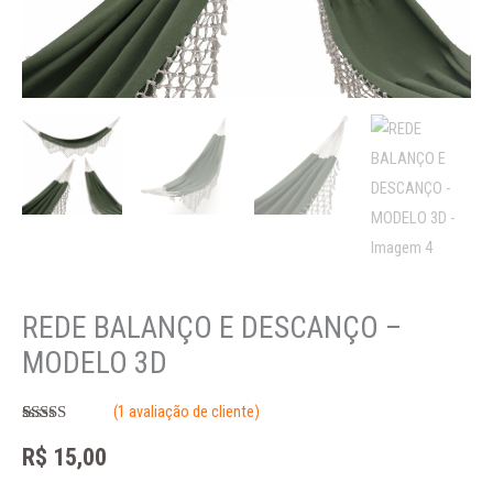
REDE BALANÇO E DESCANÇO –
MODELO 3D
(
1
avaliação de cliente)
Avaliado
1
como
5.00
R$
15,00
de 5, com
baseado em