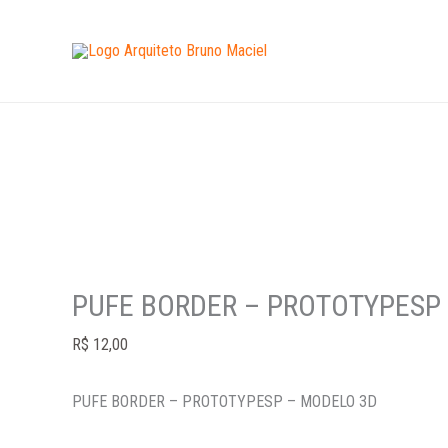
Ir
PUFE
para
BORDER
o
-
conteúdo
PROTOTYPESP
-
MODELO
3D
quantidade
PUFE BORDER – PROTOTYPESP
R$
12,00
PUFE BORDER – PROTOTYPESP – MODELO 3D