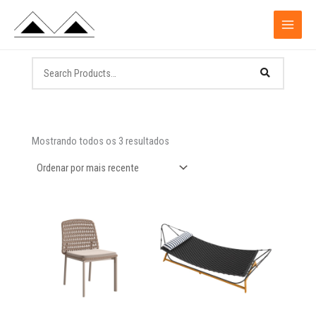
Ir
para
o
conteúdo
Classificado
por
Mostrando todos os 3 resultados
mais
recente