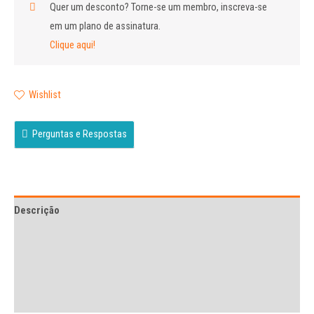
Quer um desconto?
Torne-se um membro, inscreva-se
em um plano de assinatura.
Clique aqui!
Wishlist
Perguntas e Respostas
Descrição
Avaliações (0)
More Offers
Perguntas