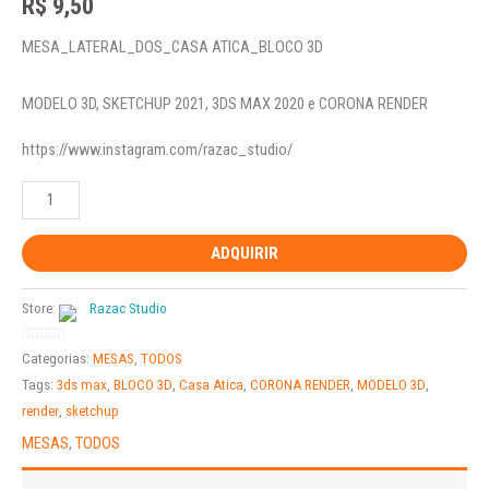
R$
9,50
MESA_LATERAL_DOS_CASA ATICA_BLOCO 3D
MODELO 3D, SKETCHUP 2021, 3DS MAX 2020 e CORONA RENDER
https://www.instagram.com/razac_studio/
ADQUIRIR
Store:
Razac Studio
0
Categorias:
MESAS
,
TODOS
out
Tags:
3ds max
,
BLOCO 3D
,
Casa Atica
,
CORONA RENDER
,
MODELO 3D
,
of
render
,
sketchup
5
MESAS
,
TODOS