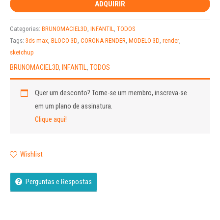
ADQUIRIR
Categorias:
BRUNOMACIEL3D
,
INFANTIL
,
TODOS
Tags:
3ds max
,
BLOCO 3D
,
CORONA RENDER
,
MODELO 3D
,
render
,
sketchup
BRUNOMACIEL3D
,
INFANTIL
,
TODOS
Quer um desconto?
Torne-se um membro, inscreva-se
em um plano de assinatura.
Clique aqui!
Wishlist
Perguntas e Respostas