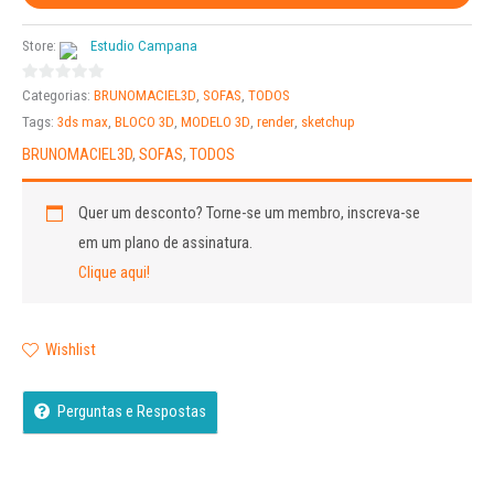
Store:
Estudio Campana
0
Categorias:
BRUNOMACIEL3D
,
SOFAS
,
TODOS
out
Tags:
3ds max
,
BLOCO 3D
,
MODELO 3D
,
render
,
sketchup
of
BRUNOMACIEL3D
,
SOFAS
,
TODOS
5
Quer um desconto?
Torne-se um membro, inscreva-se
em um plano de assinatura.
Clique aqui!
Wishlist
Perguntas e Respostas