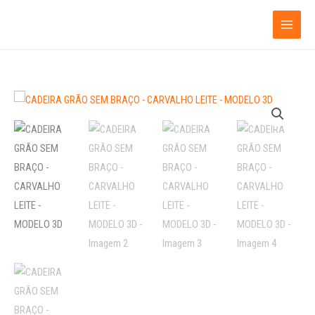
Ir
para
o
conteúdo
CADEIRA
GRÃO
SEM
BRAÇO
-
CARVALHO
LEITE
-
MODELO
3D
quantidade