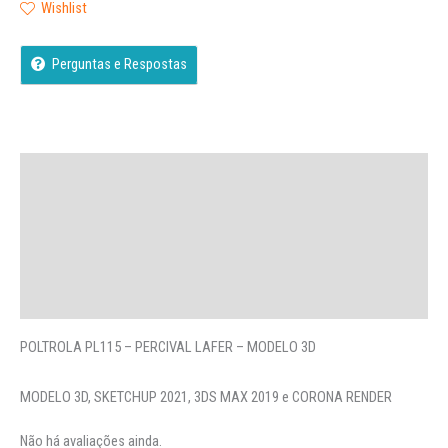
Wishlist
Perguntas e Respostas
Descrição
Avaliações (0)
More Offers
Perguntas
POLTROLA PL115 – PERCIVAL LAFER – MODELO 3D
MODELO 3D, SKETCHUP 2021, 3DS MAX 2019 e CORONA RENDER
Não há avaliações ainda.