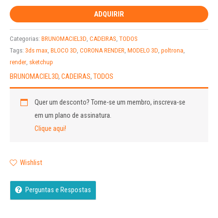
ADQUIRIR
Categorias:
BRUNOMACIEL3D
,
CADEIRAS
,
TODOS
Tags:
3ds max
,
BLOCO 3D
,
CORONA RENDER
,
MODELO 3D
,
poltrona
,
render
,
sketchup
BRUNOMACIEL3D
,
CADEIRAS
,
TODOS
Quer um desconto?
Torne-se um membro, inscreva-se
em um plano de assinatura.
Clique aqui!
Wishlist
Perguntas e Respostas